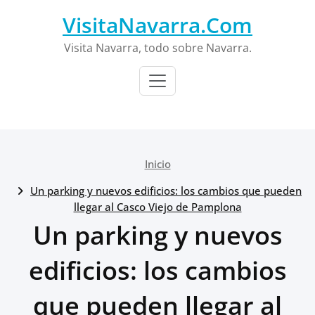
Saltar
VisitaNavarra.Com
al
contenido
Visita Navarra, todo sobre Navarra.
Inicio
Un parking y nuevos edificios: los cambios que pueden
llegar al Casco Viejo de Pamplona
Un parking y nuevos
edificios: los cambios
que pueden llegar al