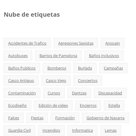
Nube de etiquetas
Accidentes de Trafico
Agresiones Sexistas
Ansoain
Autobuses
Barrios de Pamplona
Baños Inclusivos
Baños Publicos
Bomberos
Burlada
Campañas
Casco Antiguo
Casco Viejo
Conciertos
Contaminación
Cursos
Dantzas
Discapacidad
Ecodiseño
Edición de video
Encierros
Estella
Falces
Fiestas
Formación
Gobierno de Navarra
Guardia Civil
Incendios
Informatica
Lemas