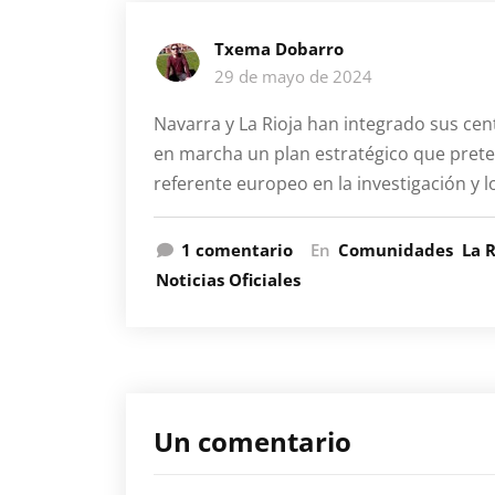
Txema Dobarro
29 de mayo de 2024
Navarra y La Rioja han integrado sus ce
en marcha un plan estratégico que prete
referente europeo en la investigación y l
en
1 comentario
En
Comunidades
La R
Navarra
Noticias Oficiales
y
La
Rioja
refuerzan
su
colaboración
Un comentario
institucional
para
liderar