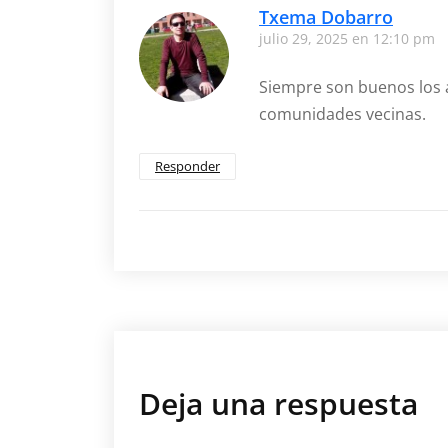
Txema Dobarro
la
julio 29, 2025 en 12:10 pm
transformación
de
la
Siempre son buenos los 
agroindustria
comunidades vecinas.
Responder
Deja una respuesta