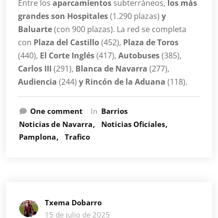
Entre los
aparcamientos
subterráneos,
los más
grandes son Hospitales
(1.290 plazas)
y
Baluarte
(con 900 plazas). La red se completa
con
Plaza del Castillo
(452),
Plaza de Toros
(440),
El Corte Inglés
(417),
Autobuses
(385),
Carlos III
(291),
Blanca de Navarra
(277),
Audiencia
(244)
y Rincón de la Aduana
(118).
One comment
In
Barrios
Noticias de Navarra
Noticias Oficiales
Pamplona
Trafico
Txema Dobarro
15 de julio de 2025