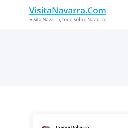
Saltar
VisitaNavarra.Com
al
contenido
Visita Navarra, todo sobre Navarra.
Txema Dobarro