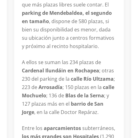
que más plazas libres suele contar. El
parking de Mendebaldea, el segundo
en tamaño
, dispone de 580 plazas, si
bien su disponibilidad es menor, dada
su ubicación junto a centros formativos
y próximo al recinto hospitalario.
A ellos se suman las 234 plazas de
Cardenal Ilundáin en Rochapea
; otras
230 del parking de la
calle Río Ultzama
;
223 de
Arrosadía
; 150 plazas en la
calle
Mochuelo
; 136 de
Blas de la Serna
; y
127 plazas más en el
barrio de San
Jorge
, en la calle Doctor Repáraz.
Entre los
aparcamientos
subterráneos,
los más grandes son Hospitales
(1.290