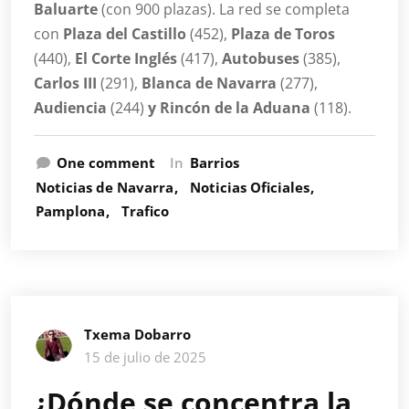
Baluarte
(con 900 plazas). La red se completa
con
Plaza del Castillo
(452),
Plaza de Toros
(440),
El Corte Inglés
(417),
Autobuses
(385),
Carlos III
(291),
Blanca de Navarra
(277),
Audiencia
(244)
y Rincón de la Aduana
(118).
One comment
In
Barrios
Noticias de Navarra
Noticias Oficiales
Pamplona
Trafico
Txema Dobarro
15 de julio de 2025
¿Dónde se concentra la