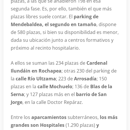
plazas, a las que se añadieron 198 en esa
segunda fase. Es, por ello, también el que más
plazas libres suele contar. El
parking de
Mendebaldea, el segundo en tamaño
, dispone
de 580 plazas, si bien su disponibilidad es menor,
dada su ubicación junto a centros formativos y
próximo al recinto hospitalario.
A ellos se suman las 234 plazas de
Cardenal
Ilundáin en Rochapea
; otras 230 del parking de
la
calle Río Ultzama
; 223 de
Arrosadía
; 150
plazas en la
calle Mochuelo
; 136 de
Blas de la
Serna
; y 127 plazas más en el
barrio de San
Jorge
, en la calle Doctor Repáraz.
Entre los
aparcamientos
subterráneos,
los más
grandes son Hospitales
(1.290 plazas)
y