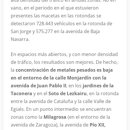
alta densidad del tráfico en ambas zonas. No en
vano, en el periodo en el que estuvieron
presentes las macetas en las rotondas se
detectaron 728.443 vehículos en la rotonda de
San Jorge y 575.277 en la avenida de Baja
Navarra.
En espacios más abiertos, y con menor densidad
de tráfico, los resultados son mejores. De hecho,
la
concentración de metales pesados es baja
en el entorno de la calle Monjardín con la
avenida de Juan Pablo II
; en los
jardines de la
Taconera
y en el
Soto de Lezkairu
, en la rotonda
entre la avenida de Cataluña y la calle Valle de
Egüés. En un punto intermedio se encuentran
zonas como la
Milagrosa
(en el entorno de la
avenida de Zaragoza), la avenida de
Pío XII,