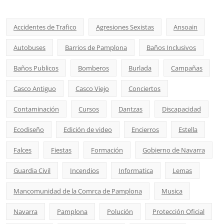
Accidentes de Trafico
Agresiones Sexistas
Ansoain
Autobuses
Barrios de Pamplona
Baños Inclusivos
Baños Publicos
Bomberos
Burlada
Campañas
Casco Antiguo
Casco Viejo
Conciertos
Contaminación
Cursos
Dantzas
Discapacidad
Ecodiseño
Edición de video
Encierros
Estella
Falces
Fiestas
Formación
Gobierno de Navarra
Guardia Civil
Incendios
Informatica
Lemas
Mancomunidad de la Comrca de Pamplona
Musica
Navarra
Pamplona
Polución
Protección Oficial