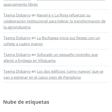
aparcamiento libres
Txema Dobarro
en
Navarra y La Rioja refuerzan su
colaboración institucional para liderar la transformación de
la agroindustria
Txema Dobarro
en
La Rochapea inicia sus fiestas con un
cohete a cuatro manos
Txema Dobarro
en
Sofocado un pequeño incendio que
afectó a Embega en Villatuerta
Txema Dobarro
en
Los dos edificios ‘como nuevos’ que se
van a estrenar en el casco viejo de Pamplona
Nube de etiquetas