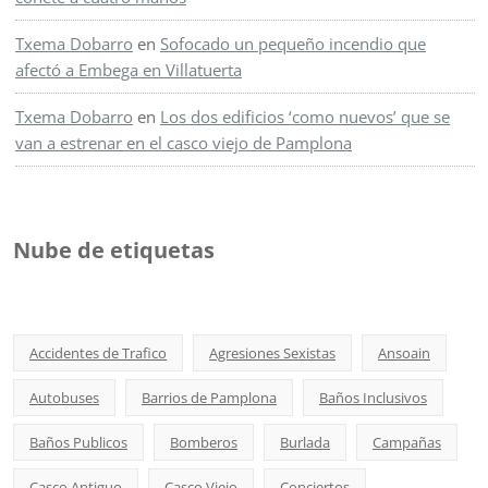
Txema Dobarro
en
Sofocado un pequeño incendio que
afectó a Embega en Villatuerta
Txema Dobarro
en
Los dos edificios ‘como nuevos’ que se
van a estrenar en el casco viejo de Pamplona
Nube de etiquetas
Accidentes de Trafico
Agresiones Sexistas
Ansoain
Autobuses
Barrios de Pamplona
Baños Inclusivos
Baños Publicos
Bomberos
Burlada
Campañas
Casco Antiguo
Casco Viejo
Conciertos