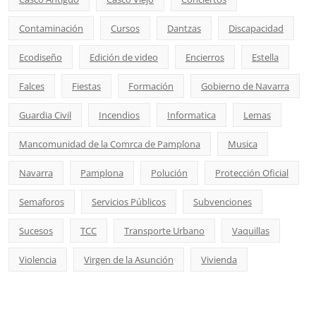
Contaminación
Cursos
Dantzas
Discapacidad
Ecodiseño
Edición de video
Encierros
Estella
Falces
Fiestas
Formación
Gobierno de Navarra
Guardia Civil
Incendios
Informatica
Lemas
Mancomunidad de la Comrca de Pamplona
Musica
Navarra
Pamplona
Polución
Protección Oficial
Semaforos
Servicios Públicos
Subvenciones
Sucesos
TCC
Transporte Urbano
Vaquillas
Violencia
Virgen de la Asunción
Vivienda