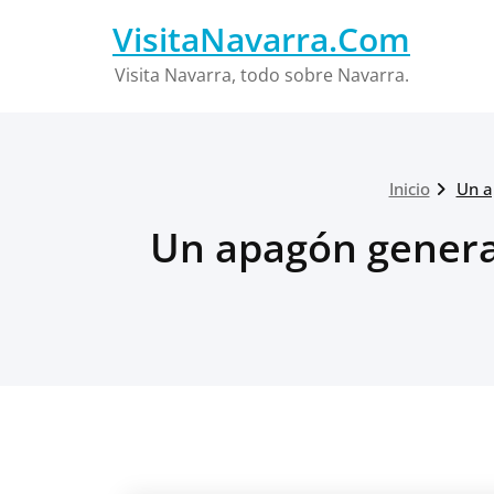
Saltar
VisitaNavarra.Com
al
contenido
Visita Navarra, todo sobre Navarra.
Inicio
Un a
Un apagón general