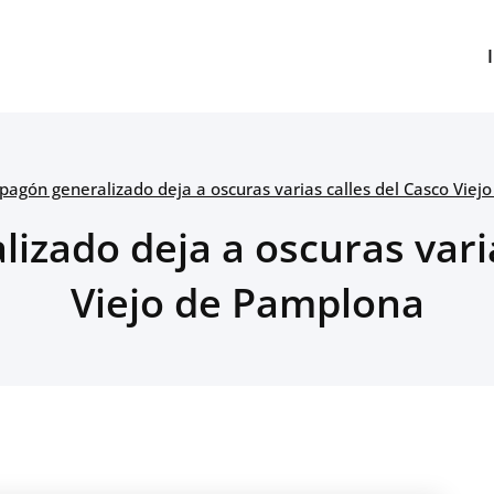
pagón generalizado deja a oscuras varias calles del Casco Vie
izado deja a oscuras varia
Viejo de Pamplona