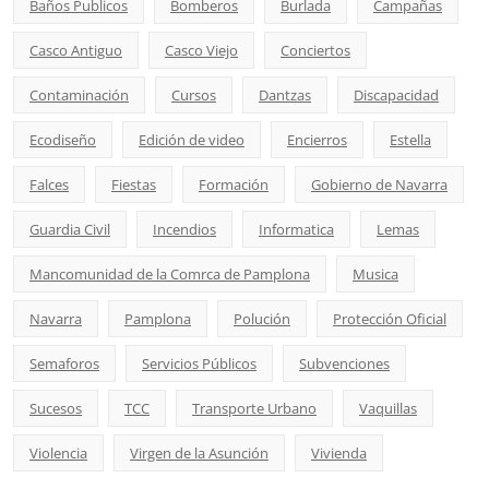
Baños Publicos
Bomberos
Burlada
Campañas
Casco Antiguo
Casco Viejo
Conciertos
Contaminación
Cursos
Dantzas
Discapacidad
Ecodiseño
Edición de video
Encierros
Estella
Falces
Fiestas
Formación
Gobierno de Navarra
Guardia Civil
Incendios
Informatica
Lemas
Mancomunidad de la Comrca de Pamplona
Musica
Navarra
Pamplona
Polución
Protección Oficial
Semaforos
Servicios Públicos
Subvenciones
Sucesos
TCC
Transporte Urbano
Vaquillas
Violencia
Virgen de la Asunción
Vivienda