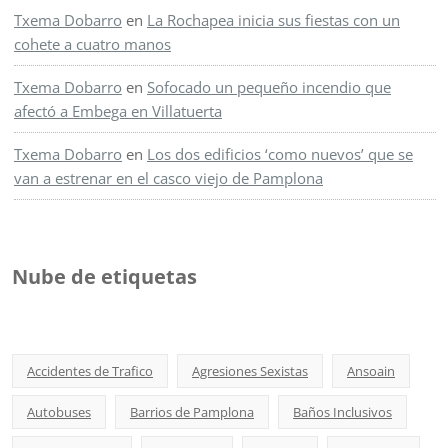
Txema Dobarro
en
La Rochapea inicia sus fiestas con un
cohete a cuatro manos
Txema Dobarro
en
Sofocado un pequeño incendio que
afectó a Embega en Villatuerta
Txema Dobarro
en
Los dos edificios ‘como nuevos’ que se
van a estrenar en el casco viejo de Pamplona
Nube de etiquetas
Accidentes de Trafico
Agresiones Sexistas
Ansoain
Autobuses
Barrios de Pamplona
Baños Inclusivos