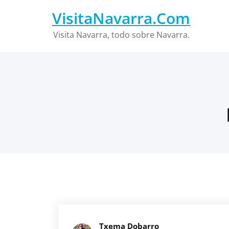
Saltar
VisitaNavarra.Com
al
contenido
Visita Navarra, todo sobre Navarra.
Txema Dobarro