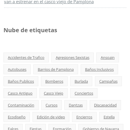
van a estrenar en el casco viejo de Pamplona
Nube de etiquetas
Accidentes de Trafico
Agresiones Sexistas
Ansoain
Autobuses
Barrios de Pamplona
Baños Inclusivos
Baños Publicos
Bomberos
Burlada
Campañas
Casco Antiguo
Casco Viejo
Conciertos
Contaminación
Cursos
Dantzas
Discapacidad
Ecodiseño
Edición de video
Encierros
Estella
Falces
Fiestas
Formación
Gobierno de Navarra