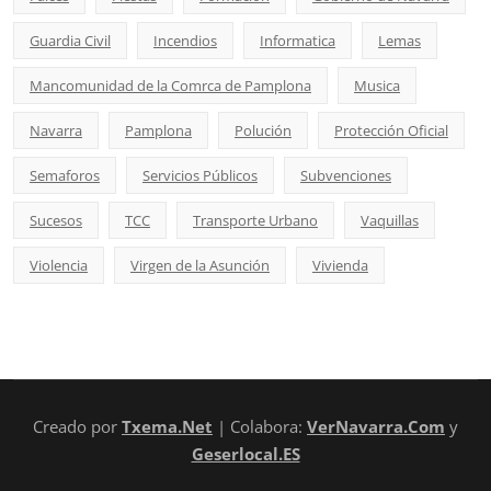
Guardia Civil
Incendios
Informatica
Lemas
Mancomunidad de la Comrca de Pamplona
Musica
Navarra
Pamplona
Polución
Protección Oficial
Semaforos
Servicios Públicos
Subvenciones
Sucesos
TCC
Transporte Urbano
Vaquillas
Violencia
Virgen de la Asunción
Vivienda
Creado por
Txema.Net
| Colabora:
VerNavarra.Com
y
Geserlocal.ES