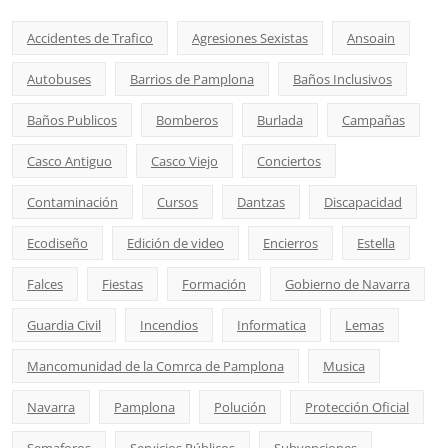
Accidentes de Trafico
Agresiones Sexistas
Ansoain
Autobuses
Barrios de Pamplona
Baños Inclusivos
Baños Publicos
Bomberos
Burlada
Campañas
Casco Antiguo
Casco Viejo
Conciertos
Contaminación
Cursos
Dantzas
Discapacidad
Ecodiseño
Edición de video
Encierros
Estella
Falces
Fiestas
Formación
Gobierno de Navarra
Guardia Civil
Incendios
Informatica
Lemas
Mancomunidad de la Comrca de Pamplona
Musica
Navarra
Pamplona
Polución
Protección Oficial