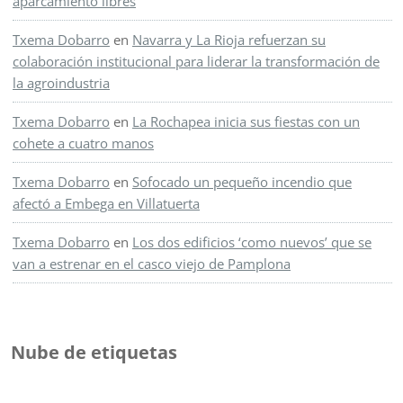
aparcamiento libres
Txema Dobarro
en
Navarra y La Rioja refuerzan su
colaboración institucional para liderar la transformación de
la agroindustria
Txema Dobarro
en
La Rochapea inicia sus fiestas con un
cohete a cuatro manos
Txema Dobarro
en
Sofocado un pequeño incendio que
afectó a Embega en Villatuerta
Txema Dobarro
en
Los dos edificios ‘como nuevos’ que se
van a estrenar en el casco viejo de Pamplona
Nube de etiquetas