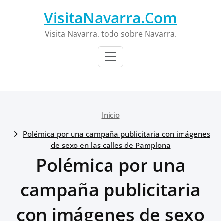
Saltar
VisitaNavarra.Com
al
contenido
Visita Navarra, todo sobre Navarra.
Inicio
Polémica por una campaña publicitaria con imágenes
de sexo en las calles de Pamplona
Polémica por una
campaña publicitaria
con imágenes de sexo