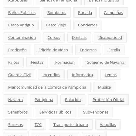
Autobuses
Barrios de Pamplona
Baños Inclusivos
Baños Publicos
Bomberos
Burlada
Campañas
Casco Antiguo
Casco Viejo
Conciertos
Contaminación
Cursos
Dantzas
Discapacidad
Ecodiseño
Edición de video
Encierros
Estella
Falces
Fiestas
Formación
Gobierno de Navarra
Guardia Civil
Incendios
Informatica
Lemas
Mancomunidad de la Comrca de Pamplona
Musica
Navarra
Pamplona
Polución
Protección Oficial
Semaforos
Servicios Públicos
Subvenciones
Sucesos
TCC
Transporte Urbano
Vaquillas