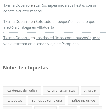
Txema Dobarro
en
La Rochapea inicia sus fiestas con un
cohete a cuatro manos
Txema Dobarro
en
Sofocado un pequeño incendio que
afectó a Embega en Villatuerta
Txema Dobarro
en
Los dos edificios ‘como nuevos’ que se
van a estrenar en el casco viejo de Pamplona
Nube de etiquetas
Accidentes de Trafico
Agresiones Sexistas
Ansoain
Autobuses
Barrios de Pamplona
Baños Inclusivos