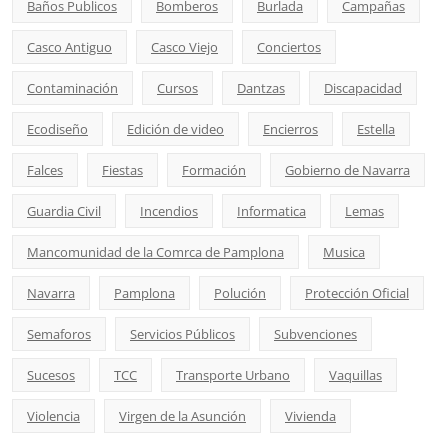
Baños Publicos
Bomberos
Burlada
Campañas
Casco Antiguo
Casco Viejo
Conciertos
Contaminación
Cursos
Dantzas
Discapacidad
Ecodiseño
Edición de video
Encierros
Estella
Falces
Fiestas
Formación
Gobierno de Navarra
Guardia Civil
Incendios
Informatica
Lemas
Mancomunidad de la Comrca de Pamplona
Musica
Navarra
Pamplona
Polución
Protección Oficial
Semaforos
Servicios Públicos
Subvenciones
Sucesos
TCC
Transporte Urbano
Vaquillas
Violencia
Virgen de la Asunción
Vivienda