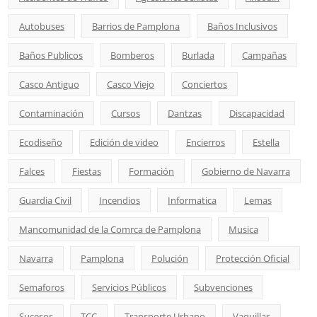
Autobuses
Barrios de Pamplona
Baños Inclusivos
Baños Publicos
Bomberos
Burlada
Campañas
Casco Antiguo
Casco Viejo
Conciertos
Contaminación
Cursos
Dantzas
Discapacidad
Ecodiseño
Edición de video
Encierros
Estella
Falces
Fiestas
Formación
Gobierno de Navarra
Guardia Civil
Incendios
Informatica
Lemas
Mancomunidad de la Comrca de Pamplona
Musica
Navarra
Pamplona
Polución
Protección Oficial
Semaforos
Servicios Públicos
Subvenciones
Sucesos
TCC
Transporte Urbano
Vaquillas