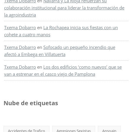
Txema Dobarro
en
Navarra y La Rioja refuerzan su
colaboración institucional para liderar la transformación de
la agroindustria
Txema Dobarro
en
La Rochapea inicia sus fiestas con un
cohete a cuatro manos
Txema Dobarro
en
Sofocado un pequeño incendio que
afectó a Embega en Villatuerta
Txema Dobarro
en
Los dos edificios ‘como nuevos’ que se
van a estrenar en el casco viejo de Pamplona
Nube de etiquetas
Accidentes de Trafico
Agresiones Sexistas
Ansoain