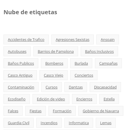
Nube de etiquetas
Accidentes de Trafico
Agresiones Sexistas
Ansoain
Autobuses
Barrios de Pamplona
Baños Inclusivos
Baños Publicos
Bomberos
Burlada
Campañas
Casco Antiguo
Casco Viejo
Conciertos
Contaminación
Cursos
Dantzas
Discapacidad
Ecodiseño
Edición de video
Encierros
Estella
Falces
Fiestas
Formación
Gobierno de Navarra
Guardia Civil
Incendios
Informatica
Lemas