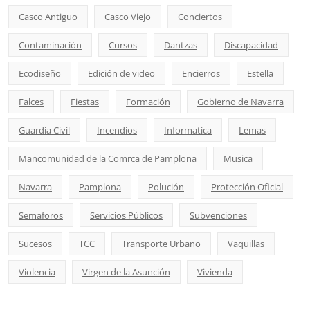
Casco Antiguo
Casco Viejo
Conciertos
Contaminación
Cursos
Dantzas
Discapacidad
Ecodiseño
Edición de video
Encierros
Estella
Falces
Fiestas
Formación
Gobierno de Navarra
Guardia Civil
Incendios
Informatica
Lemas
Mancomunidad de la Comrca de Pamplona
Musica
Navarra
Pamplona
Polución
Protección Oficial
Semaforos
Servicios Públicos
Subvenciones
Sucesos
TCC
Transporte Urbano
Vaquillas
Violencia
Virgen de la Asunción
Vivienda