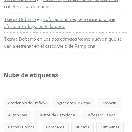
cohete a cuatro manos
Txema Dobarro
en
Sofocado un pequeño incendio que
afectó a Embega en Villatuerta
Txema Dobarro
en
Los dos edificios ‘como nuevos’ que se
van a estrenar en el casco viejo de Pamplona
Nube de etiquetas
Accidentes de Trafico
Agresiones Sexistas
Ansoain
Autobuses
Barrios de Pamplona
Baños Inclusivos
Baños Publicos
Bomberos
Burlada
Campañas