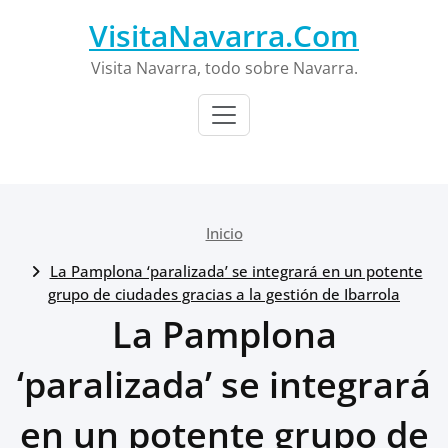
Saltar
VisitaNavarra.Com
al
contenido
Visita Navarra, todo sobre Navarra.
Inicio
La Pamplona ‘paralizada’ se integrará en un potente
grupo de ciudades gracias a la gestión de Ibarrola
La Pamplona
‘paralizada’ se integrará
en un potente grupo de