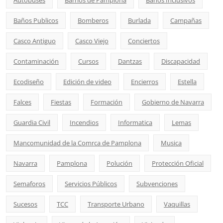
Autobuses
Barrios de Pamplona
Baños Inclusivos
Baños Publicos
Bomberos
Burlada
Campañas
Casco Antiguo
Casco Viejo
Conciertos
Contaminación
Cursos
Dantzas
Discapacidad
Ecodiseño
Edición de video
Encierros
Estella
Falces
Fiestas
Formación
Gobierno de Navarra
Guardia Civil
Incendios
Informatica
Lemas
Mancomunidad de la Comrca de Pamplona
Musica
Navarra
Pamplona
Polución
Protección Oficial
Semaforos
Servicios Públicos
Subvenciones
Sucesos
TCC
Transporte Urbano
Vaquillas