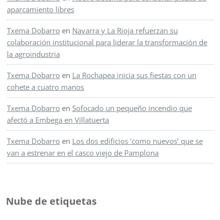
aparcamiento libres
Txema Dobarro
en
Navarra y La Rioja refuerzan su
colaboración institucional para liderar la transformación de
la agroindustria
Txema Dobarro
en
La Rochapea inicia sus fiestas con un
cohete a cuatro manos
Txema Dobarro
en
Sofocado un pequeño incendio que
afectó a Embega en Villatuerta
Txema Dobarro
en
Los dos edificios ‘como nuevos’ que se
van a estrenar en el casco viejo de Pamplona
Nube de etiquetas