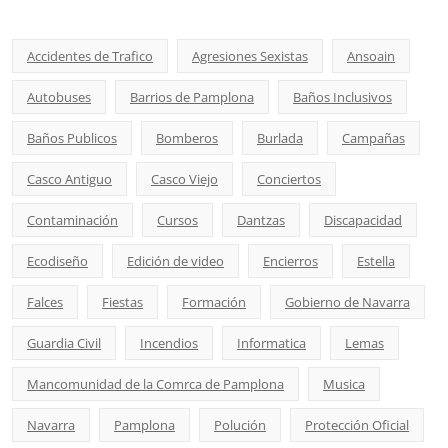
Accidentes de Trafico
Agresiones Sexistas
Ansoain
Autobuses
Barrios de Pamplona
Baños Inclusivos
Baños Publicos
Bomberos
Burlada
Campañas
Casco Antiguo
Casco Viejo
Conciertos
Contaminación
Cursos
Dantzas
Discapacidad
Ecodiseño
Edición de video
Encierros
Estella
Falces
Fiestas
Formación
Gobierno de Navarra
Guardia Civil
Incendios
Informatica
Lemas
Mancomunidad de la Comrca de Pamplona
Musica
Navarra
Pamplona
Polución
Protección Oficial