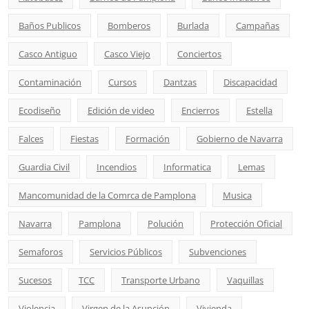
Baños Publicos
Bomberos
Burlada
Campañas
Casco Antiguo
Casco Viejo
Conciertos
Contaminación
Cursos
Dantzas
Discapacidad
Ecodiseño
Edición de video
Encierros
Estella
Falces
Fiestas
Formación
Gobierno de Navarra
Guardia Civil
Incendios
Informatica
Lemas
Mancomunidad de la Comrca de Pamplona
Musica
Navarra
Pamplona
Polución
Protección Oficial
Semaforos
Servicios Públicos
Subvenciones
Sucesos
TCC
Transporte Urbano
Vaquillas
Violencia
Virgen de la Asunción
Vivienda