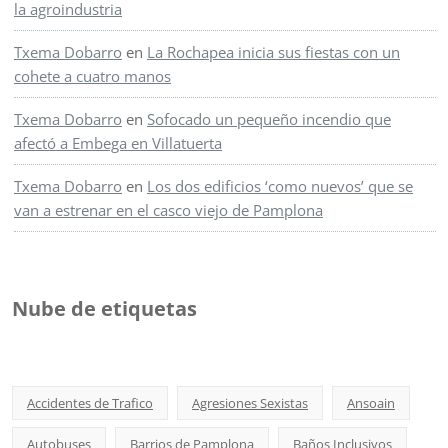
la agroindustria
Txema Dobarro
en
La Rochapea inicia sus fiestas con un
cohete a cuatro manos
Txema Dobarro
en
Sofocado un pequeño incendio que
afectó a Embega en Villatuerta
Txema Dobarro
en
Los dos edificios ‘como nuevos’ que se
van a estrenar en el casco viejo de Pamplona
Nube de etiquetas
Accidentes de Trafico
Agresiones Sexistas
Ansoain
Autobuses
Barrios de Pamplona
Baños Inclusivos