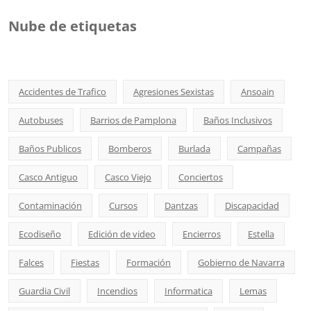
Nube de etiquetas
Accidentes de Trafico
Agresiones Sexistas
Ansoain
Autobuses
Barrios de Pamplona
Baños Inclusivos
Baños Publicos
Bomberos
Burlada
Campañas
Casco Antiguo
Casco Viejo
Conciertos
Contaminación
Cursos
Dantzas
Discapacidad
Ecodiseño
Edición de video
Encierros
Estella
Falces
Fiestas
Formación
Gobierno de Navarra
Guardia Civil
Incendios
Informatica
Lemas