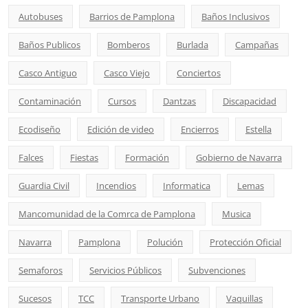
Autobuses
Barrios de Pamplona
Baños Inclusivos
Baños Publicos
Bomberos
Burlada
Campañas
Casco Antiguo
Casco Viejo
Conciertos
Contaminación
Cursos
Dantzas
Discapacidad
Ecodiseño
Edición de video
Encierros
Estella
Falces
Fiestas
Formación
Gobierno de Navarra
Guardia Civil
Incendios
Informatica
Lemas
Mancomunidad de la Comrca de Pamplona
Musica
Navarra
Pamplona
Polución
Protección Oficial
Semaforos
Servicios Públicos
Subvenciones
Sucesos
TCC
Transporte Urbano
Vaquillas