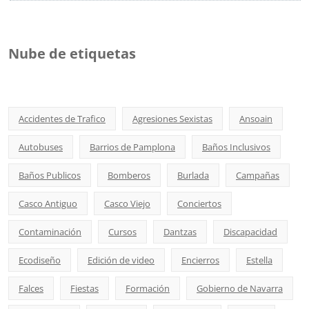
Nube de etiquetas
Accidentes de Trafico
Agresiones Sexistas
Ansoain
Autobuses
Barrios de Pamplona
Baños Inclusivos
Baños Publicos
Bomberos
Burlada
Campañas
Casco Antiguo
Casco Viejo
Conciertos
Contaminación
Cursos
Dantzas
Discapacidad
Ecodiseño
Edición de video
Encierros
Estella
Falces
Fiestas
Formación
Gobierno de Navarra