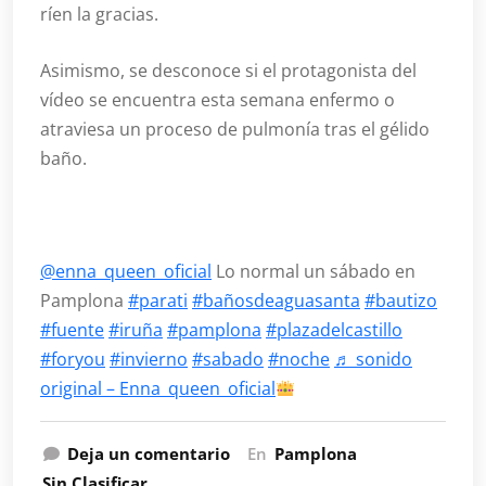
ríen la gracias.
Asimismo, se desconoce si el protagonista del
vídeo se encuentra esta semana enfermo o
atraviesa un proceso de pulmonía tras el gélido
baño.
@enna_queen_oficial
Lo normal un sábado en
Pamplona
#parati
#bañosdeaguasanta
#bautizo
#fuente
#iruña
#pamplona
#plazadelcastillo
#foryou
#invierno
#sabado
#noche
♬ sonido
original – Enna_queen_oficial
Deja un comentario
En
Pamplona
Sin Clasificar