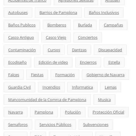
Accidentes de Trafico
Agresiones Sexistas
Ansoain
Autobuses
Barrios de Pamplona
Baños Inclusivos
Baños Publicos
Bomberos
Burlada
Campañas
Casco Antiguo
Casco Viejo
Conciertos
Contaminación
Cursos
Dantzas
Discapacidad
Ecodiseño
Edición de video
Encierros
Estella
Falces
Fiestas
Formación
Gobierno de Navarra
Guardia Civil
Incendios
Informatica
Lemas
Mancomunidad de la Comrca de Pamplona
Musica
Navarra
Pamplona
Polución
Protección Oficial
Semaforos
Servicios Públicos
Subvenciones