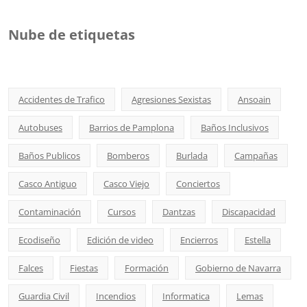
Nube de etiquetas
Accidentes de Trafico
Agresiones Sexistas
Ansoain
Autobuses
Barrios de Pamplona
Baños Inclusivos
Baños Publicos
Bomberos
Burlada
Campañas
Casco Antiguo
Casco Viejo
Conciertos
Contaminación
Cursos
Dantzas
Discapacidad
Ecodiseño
Edición de video
Encierros
Estella
Falces
Fiestas
Formación
Gobierno de Navarra
Guardia Civil
Incendios
Informatica
Lemas