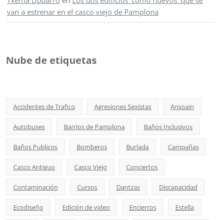
Txema Dobarro
en
Los dos edificios ‘como nuevos’ que se
van a estrenar en el casco viejo de Pamplona
Nube de etiquetas
Accidentes de Trafico
Agresiones Sexistas
Ansoain
Autobuses
Barrios de Pamplona
Baños Inclusivos
Baños Publicos
Bomberos
Burlada
Campañas
Casco Antiguo
Casco Viejo
Conciertos
Contaminación
Cursos
Dantzas
Discapacidad
Ecodiseño
Edición de video
Encierros
Estella