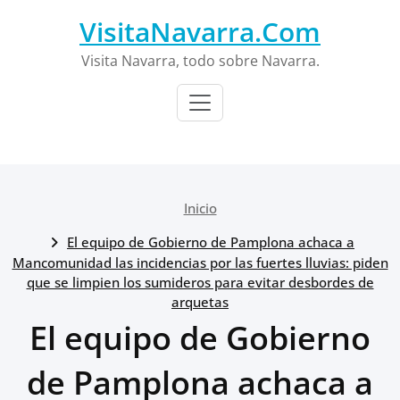
Saltar
VisitaNavarra.Com
al
contenido
Visita Navarra, todo sobre Navarra.
Inicio
El equipo de Gobierno de Pamplona achaca a
Mancomunidad las incidencias por las fuertes lluvias: piden
que se limpien los sumideros para evitar desbordes de
arquetas
El equipo de Gobierno
de Pamplona achaca a