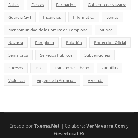
Falces
Fiestas
Formación
Gobierno de Navarra
Guardia Civil
Incendios
Informatica
Lemas
Mancomunidad de la Comrca de Pamplona
Musica
Navarra
Pamplona
Polución
Protección Oficial
Semaforos
Servicios Públicos
Subvenciones
Sucesos
TCC
Transporte Urbano
Vaquillas
Violencia
Virgen de la Asunción
Vivienda
Creado por
Txema.Net
| Colabora:
VerNavarra.Com
y
Geserlocal.ES