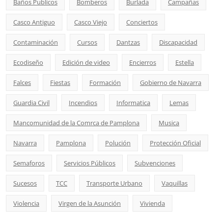
Baños Publicos
Bomberos
Burlada
Campañas
Casco Antiguo
Casco Viejo
Conciertos
Contaminación
Cursos
Dantzas
Discapacidad
Ecodiseño
Edición de video
Encierros
Estella
Falces
Fiestas
Formación
Gobierno de Navarra
Guardia Civil
Incendios
Informatica
Lemas
Mancomunidad de la Comrca de Pamplona
Musica
Navarra
Pamplona
Polución
Protección Oficial
Semaforos
Servicios Públicos
Subvenciones
Sucesos
TCC
Transporte Urbano
Vaquillas
Violencia
Virgen de la Asunción
Vivienda