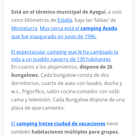
Está en el término municipal de Ayegui
, a solo
cinco kilómetros de
Estella,
bajo las ‘faldas’ de
Montejurra
.
Muy cerca está el
camping Acedo
,
que fue inaugurado en junio de 1996.
El espectacular camping que le ha cambiado la
vida a un pueblo navarro de 130 habitantes
En cuanto a los alojamientos,
dispone de 26
bungalows.
Cada bungalow consta de dos
dormitorios, cuarto de aseo con lavabo, ducha y
w.c., frigorífico, salón-cocina-comedor con sofá-
cama y televisión. Cada Bungalow dispone de una
plaza de aparcamiento.
El
camping Iratxe ciudad de vacaciones
tiene
también
habitaciones múltiples para grupos.