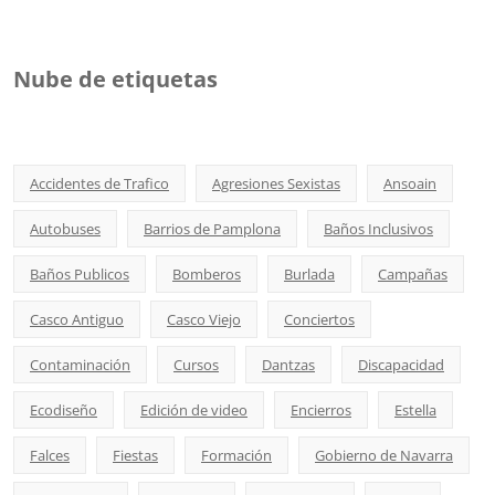
Nube de etiquetas
Accidentes de Trafico
Agresiones Sexistas
Ansoain
Autobuses
Barrios de Pamplona
Baños Inclusivos
Baños Publicos
Bomberos
Burlada
Campañas
Casco Antiguo
Casco Viejo
Conciertos
Contaminación
Cursos
Dantzas
Discapacidad
Ecodiseño
Edición de video
Encierros
Estella
Falces
Fiestas
Formación
Gobierno de Navarra