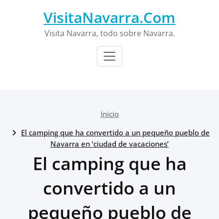
Saltar
VisitaNavarra.Com
al
contenido
Visita Navarra, todo sobre Navarra.
Inicio
El camping que ha convertido a un pequeño pueblo de
Navarra en ‘ciudad de vacaciones’
El camping que ha
convertido a un
pequeño pueblo de