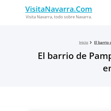
Saltar
VisitaNavarra.Com
al
contenido
Visita Navarra, todo sobre Navarra.
Inicio
El barrio
El barrio de Pam
e