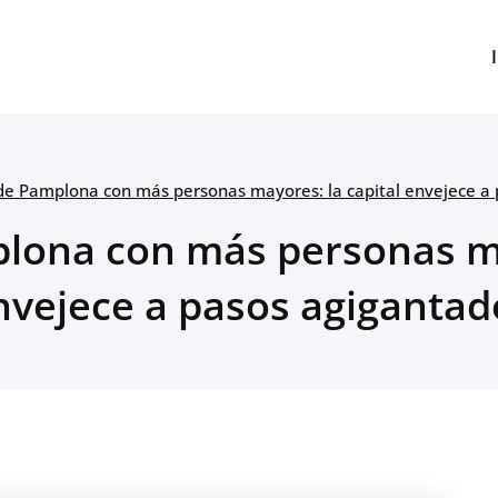
 de Pamplona con más personas mayores: la capital envejece a
plona con más personas ma
nvejece a pasos agigantad