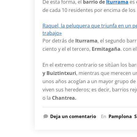
De esta forma, el
barrio de
Iturrama
es 
de cada 10 residentes por encima de los 
Raquel, la peluquera que triunfa en un
trabajo»
Por detrás de
Iturrama
, el segundo bar
ciento y el el tercero,
Ermitagaña
. con e
En el extremo contrario se sitúan los bar
y Buiztintxuri
, mientras que merecen u
unos años acogían a un mayor grupo de p
viven sus herederos; es decir, barrios r
o la
Chantrea.
Deja un comentario
En
Pamplona
S