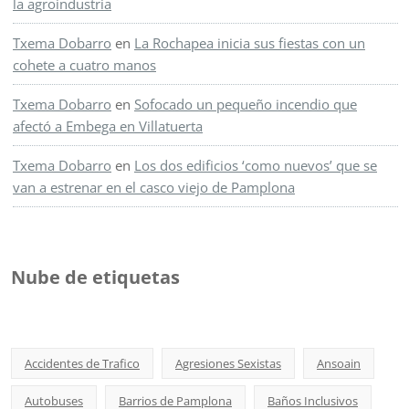
la agroindustria
Txema Dobarro
en
La Rochapea inicia sus fiestas con un
cohete a cuatro manos
Txema Dobarro
en
Sofocado un pequeño incendio que
afectó a Embega en Villatuerta
Txema Dobarro
en
Los dos edificios ‘como nuevos’ que se
van a estrenar en el casco viejo de Pamplona
Nube de etiquetas
Accidentes de Trafico
Agresiones Sexistas
Ansoain
Autobuses
Barrios de Pamplona
Baños Inclusivos