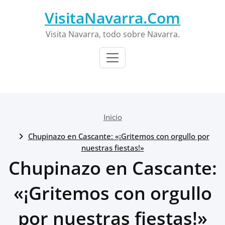
Saltar
VisitaNavarra.Com
al
contenido
Visita Navarra, todo sobre Navarra.
Inicio
Chupinazo en Cascante: «¡Gritemos con orgullo por
nuestras fiestas!»
Chupinazo en Cascante:
«¡Gritemos con orgullo
por nuestras fiestas!»