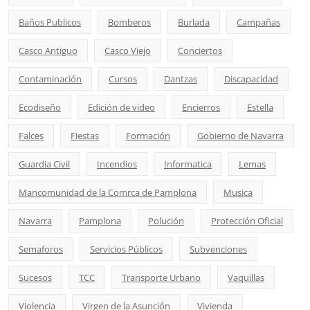
Baños Publicos
Bomberos
Burlada
Campañas
Casco Antiguo
Casco Viejo
Conciertos
Contaminación
Cursos
Dantzas
Discapacidad
Ecodiseño
Edición de video
Encierros
Estella
Falces
Fiestas
Formación
Gobierno de Navarra
Guardia Civil
Incendios
Informatica
Lemas
Mancomunidad de la Comrca de Pamplona
Musica
Navarra
Pamplona
Polución
Protección Oficial
Semaforos
Servicios Públicos
Subvenciones
Sucesos
TCC
Transporte Urbano
Vaquillas
Violencia
Virgen de la Asunción
Vivienda