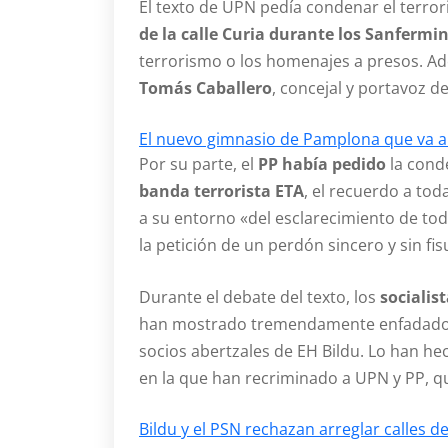
El texto de UPN pedía condenar el terror
de la calle Curia durante los Sanfermi
terrorismo o los homenajes a presos. 
Tomás Caballero
, concejal y portavoz d
El nuevo gimnasio de Pamplona que va a 
Por su parte, el
PP había pedido
la con
banda terrorista ETA
, el recuerdo a tod
a su entorno «del esclarecimiento de to
la petición de un perdón sincero y sin fis
Durante el debate del texto, los
socialis
han mostrado tremendamente enfadados 
socios abertzales de EH Bildu. Lo han he
en la que han recriminado a UPN y PP, 
Bildu y el PSN rechazan arreglar calles 