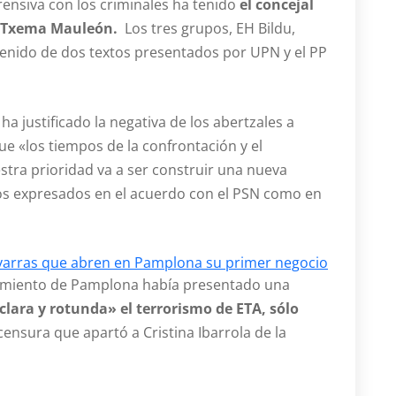
ensiva con los criminales ha tenido
el concejal
, Txema Mauleón.
Los tres grupos, EH Bildu,
nido de dos textos presentados por UPN y el PP
o
ha justificado la negativa de los abertzales a
e «los tiempos de la confrontación y el
tra prioridad va a ser construir una nueva
os expresados en el acuerdo con el PSN como en
avarras que abren en Pamplona su primer negocio
amiento de Pamplona había presentado una
lara y rotunda» el terrorismo de ETA, sólo
nsura que apartó a Cristina Ibarrola de la
.