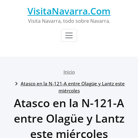
Saltar
VisitaNavarra.Com
al
contenido
Visita Navarra, todo sobre Navarra.
Inicio
Atasco en la N-121-A entre Olagüe y Lantz este
miércoles
Atasco en la N-121-A
entre Olagüe y Lantz
este miércoles