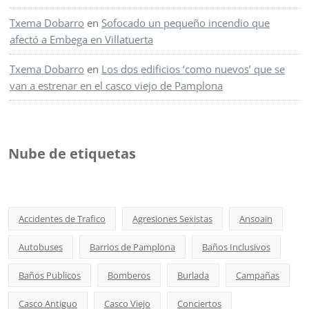
Txema Dobarro
en
Sofocado un pequeño incendio que
afectó a Embega en Villatuerta
Txema Dobarro
en
Los dos edificios ‘como nuevos’ que se
van a estrenar en el casco viejo de Pamplona
Nube de etiquetas
Accidentes de Trafico
Agresiones Sexistas
Ansoain
Autobuses
Barrios de Pamplona
Baños Inclusivos
Baños Publicos
Bomberos
Burlada
Campañas
Casco Antiguo
Casco Viejo
Conciertos