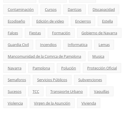
Contaminación
Cursos
Dantzas
Discapacidad
Ecodiseño
Edición de video
Encierros
Estella
Falces
Fiestas
Formación
Gobierno de Navarra
Guardia Civil
Incendios
Informatica
Lemas
Mancomunidad de la Comrca de Pamplona
Musica
Navarra
Pamplona
Polución
Protección Oficial
Semaforos
Servicios Públicos
Subvenciones
Sucesos
TCC
Transporte Urbano
Vaquillas
Violencia
Virgen de la Asunción
Vivienda