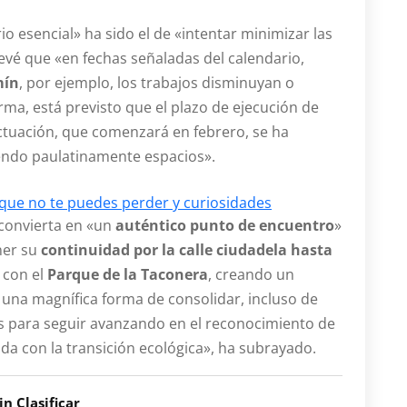
io esencial» ha sido el de «intentar minimizar las
revé que «en fechas señaladas del calendario,
mín
, por ejemplo, los trabajos disminuyan o
orma, está previsto que el plazo de ejecución de
ctuación, que comenzará en febrero, se ha
iendo paulatinamente espacios».
 que no te puedes perder y curiosidades
convierta en «un
auténtico punto de encuentro
»
ner su
continuidad por la calle ciudadela hasta
í con el
Parque de la Taconera
, creando un
 una magnífica forma de consolidar, incluso de
es para seguir avanzando en el reconocimiento de
con la transición ecológica», ha subrayado.
in Clasificar