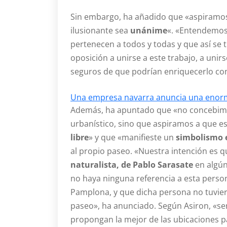
Sin embargo, ha añadido que «aspiramos
ilusionante sea
unánime
«. «Entendemos
pertenecen a todos y todas y que así se
oposición a unirse a este trabajo, a uni
seguros de que podrían enriquecerlo co
Una empresa navarra anuncia una enorme
Además, ha apuntado que «no concebimos
urbanístico, sino que aspiramos a que e
libre
» y que «manifieste un
simbolismo e
al propio paseo. «Nuestra intención es 
naturalista, de Pablo Sarasate
en algún
no haya ninguna referencia a esta person
Pamplona, y que dicha persona no tuvier
paseo», ha anunciado. Según Asiron, «se
propongan la mejor de las ubicaciones pa