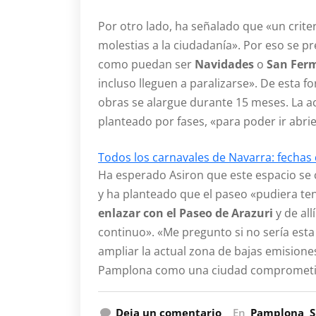
Por otro lado, ha señalado que «un criter
molestias a la ciudadanía». Por eso se p
como puedan ser
Navidades
o
San Fer
incluso lleguen a paralizarse». De esta f
obras se alargue durante 15 meses. La a
planteado por fases, «para poder ir abr
Todos los carnavales de Navarra: fechas
Ha esperado Asiron que este espacio se 
y ha planteado que el paseo «pudiera te
enlazar con el Paseo de Arazuri
y de all
continuo». «Me pregunto si no sería esta
ampliar la actual zona de bajas emision
Pamplona como una ciudad comprometida 
Deja un comentario
En
Pamplona
S