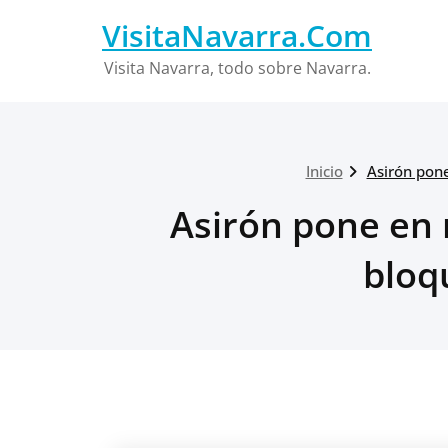
Saltar
VisitaNavarra.Com
al
contenido
Visita Navarra, todo sobre Navarra.
Inicio
Asirón pon
Asirón pone en 
bloq