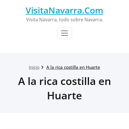
Saltar
VisitaNavarra.Com
al
contenido
Visita Navarra, todo sobre Navarra.
Inicio
A la rica costilla en Huarte
A la rica costilla en
Huarte