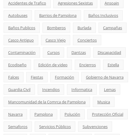
Accidentes de Trafico
Agresiones Sexistas
Ansoain
Autobuses
Barrios de Pamplona
Baños Inclusivos
Baños Publicos
Bomberos
Burlada
Campañas
Casco Antiguo
Casco Viejo
Conciertos
Contaminación
Cursos
Dantzas
Discapacidad
Ecodiseño
Edición de video
Encierros
Estella
Falces
Fiestas
Formación
Gobierno de Navarra
Guardia Civil
Incendios
Informatica
Lemas
Mancomunidad de la Comrca de Pamplona
Musica
Navarra
Pamplona
Polución
Protección Oficial
Semaforos
Servicios Públicos
Subvenciones