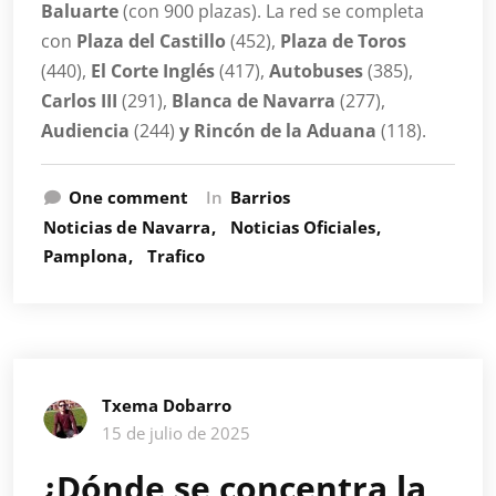
Baluarte
(con 900 plazas). La red se completa
con
Plaza del Castillo
(452),
Plaza de Toros
(440),
El Corte Inglés
(417),
Autobuses
(385),
Carlos III
(291),
Blanca de Navarra
(277),
Audiencia
(244)
y Rincón de la Aduana
(118).
One comment
In
Barrios
Noticias de Navarra
Noticias Oficiales
Pamplona
Trafico
Txema Dobarro
15 de julio de 2025
¿Dónde se concentra la