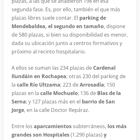
plazas, a las que se añadieron 198 en esa
segunda fase. Es, por ello, también el que más
plazas libres suele contar. El
parking de
Mendebaldea, el segundo en tamaño
, dispone
de 580 plazas, si bien su disponibilidad es menor,
dada su ubicación junto a centros formativos y
próximo al recinto hospitalario.
A ellos se suman las 234 plazas de
Cardenal
Ilundáin en Rochapea
; otras 230 del parking de
la
calle Río Ultzama
; 223 de
Arrosadía
; 150
plazas en la
calle Mochuelo
; 136 de
Blas de la
Serna
; y 127 plazas más en el
barrio de San
Jorge
, en la calle Doctor Repáraz.
Entre los
aparcamientos
subterráneos,
los más
grandes son Hospitales
(1.290 plazas)
y