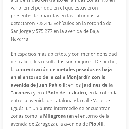
alta densidad del tráfico en ambas zonas. No en
vano, en el periodo en el que estuvieron
presentes las macetas en las rotondas se
detectaron 728.443 vehículos en la rotonda de
San Jorge y 575.277 en la avenida de Baja
Navarra.
En espacios más abiertos, y con menor densidad
de tráfico, los resultados son mejores. De hecho,
la
concentración de metales pesados es baja
en el entorno de la calle Monjardín con la
avenida de Juan Pablo II
; en los
jardines de la
Taconera
y en el
Soto de Lezkairu
, en la rotonda
entre la avenida de Cataluña y la calle Valle de
Egüés. En un punto intermedio se encuentran
zonas como la
Milagrosa
(en el entorno de la
avenida de Zaragoza), la avenida de
Pío XII,