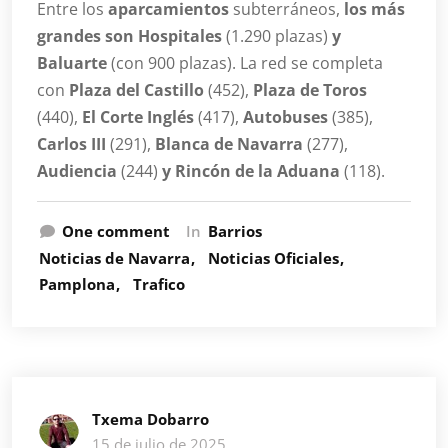
Entre los
aparcamientos
subterráneos,
los más
grandes son Hospitales
(1.290 plazas)
y
Baluarte
(con 900 plazas). La red se completa
con
Plaza del Castillo
(452),
Plaza de Toros
(440),
El Corte Inglés
(417),
Autobuses
(385),
Carlos III
(291),
Blanca de Navarra
(277),
Audiencia
(244)
y Rincón de la Aduana
(118).
One comment
In
Barrios
Noticias de Navarra
Noticias Oficiales
Pamplona
Trafico
Txema Dobarro
15 de julio de 2025