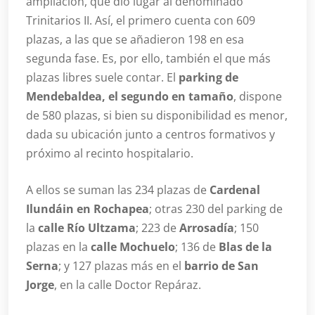
ampliación, que dio lugar al denominado
Trinitarios II. Así, el primero cuenta con 609
plazas, a las que se añadieron 198 en esa
segunda fase. Es, por ello, también el que más
plazas libres suele contar. El
parking de
Mendebaldea, el segundo en tamaño
, dispone
de 580 plazas, si bien su disponibilidad es menor,
dada su ubicación junto a centros formativos y
próximo al recinto hospitalario.
A ellos se suman las 234 plazas de
Cardenal
Ilundáin en Rochapea
; otras 230 del parking de
la
calle Río Ultzama
; 223 de
Arrosadía
; 150
plazas en la
calle Mochuelo
; 136 de
Blas de la
Serna
; y 127 plazas más en el
barrio de San
Jorge
, en la calle Doctor Repáraz.