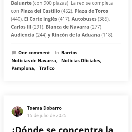
Baluarte
(con 900 plazas). La red se completa
con
Plaza del Castillo
(452),
Plaza de Toros
(440),
El Corte Inglés
(417),
Autobuses
(385),
Carlos III
(291),
Blanca de Navarra
(277),
Audiencia
(244)
y Rincón de la Aduana
(118).
One comment
In
Barrios
Noticias de Navarra
Noticias Oficiales
Pamplona
Trafico
Txema Dobarro
15 de julio de 2025
¿Dónde se concentra la