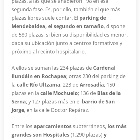
plazas, a las que se añadieron 198 en esa
segunda fase. Es, por ello, también el que más
plazas libres suele contar. El
parking de
Mendebaldea, el segundo en tamaño
, dispone
de 580 plazas, si bien su disponibilidad es menor,
dada su ubicación junto a centros formativos y
próximo al recinto hospitalario.
A ellos se suman las 234 plazas de
Cardenal
Ilundáin en Rochapea
; otras 230 del parking de
la
calle Río Ultzama
; 223 de
Arrosadía
; 150
plazas en la
calle Mochuelo
; 136 de
Blas de la
Serna
; y 127 plazas más en el
barrio de San
Jorge
, en la calle Doctor Repáraz.
Entre los
aparcamientos
subterráneos,
los más
grandes son Hospitales
(1.290 plazas)
y