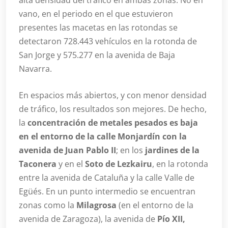
alta densidad del tráfico en ambas zonas. No en
vano, en el periodo en el que estuvieron
presentes las macetas en las rotondas se
detectaron 728.443 vehículos en la rotonda de
San Jorge y 575.277 en la avenida de Baja
Navarra.
En espacios más abiertos, y con menor densidad
de tráfico, los resultados son mejores. De hecho,
la
concentración de metales pesados es baja
en el entorno de la calle Monjardín con la
avenida de Juan Pablo II
; en los
jardines de la
Taconera
y en el
Soto de Lezkairu
, en la rotonda
entre la avenida de Cataluña y la calle Valle de
Egüés. En un punto intermedio se encuentran
zonas como la
Milagrosa
(en el entorno de la
avenida de Zaragoza), la avenida de
Pío XII,