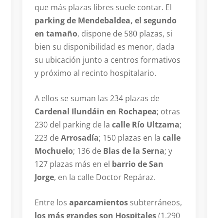
que más plazas libres suele contar. El
parking de Mendebaldea, el segundo
en tamaño
, dispone de 580 plazas, si
bien su disponibilidad es menor, dada
su ubicación junto a centros formativos
y próximo al recinto hospitalario.
A ellos se suman las 234 plazas de
Cardenal Ilundáin en Rochapea
; otras
230 del parking de la
calle Río Ultzama
;
223 de
Arrosadía
; 150 plazas en la
calle
Mochuelo
; 136 de
Blas de la Serna
; y
127 plazas más en el
barrio de San
Jorge
, en la calle Doctor Repáraz.
Entre los
aparcamientos
subterráneos,
los más grandes son Hospitales
(1.290