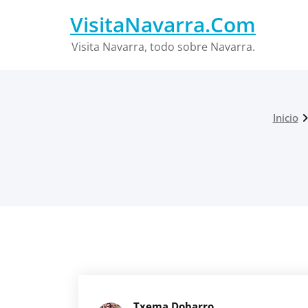
Saltar
VisitaNavarra.Com
al
contenido
Visita Navarra, todo sobre Navarra.
Inicio
Txema Dobarro