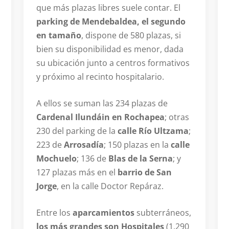
que más plazas libres suele contar. El
parking de Mendebaldea, el segundo
en tamaño
, dispone de 580 plazas, si
bien su disponibilidad es menor, dada
su ubicación junto a centros formativos
y próximo al recinto hospitalario.
A ellos se suman las 234 plazas de
Cardenal Ilundáin en Rochapea
; otras
230 del parking de la
calle Río Ultzama
;
223 de
Arrosadía
; 150 plazas en la
calle
Mochuelo
; 136 de
Blas de la Serna
; y
127 plazas más en el
barrio de San
Jorge
, en la calle Doctor Repáraz.
Entre los
aparcamientos
subterráneos,
los más grandes son Hospitales
(1.290