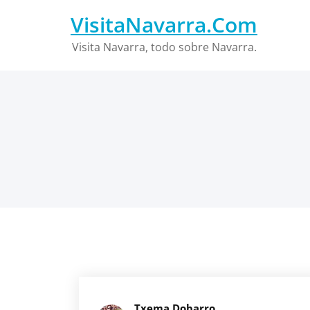
Saltar
VisitaNavarra.Com
al
contenido
Visita Navarra, todo sobre Navarra.
Txema Dobarro