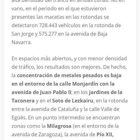
alta densidad del tráfico en ambas zonas. No en
vano, en el periodo en el que estuvieron
presentes las macetas en las rotondas se
detectaron 728.443 vehículos en la rotonda de
San Jorge y 575.277 en la avenida de Baja
Navarra.
En espacios más abiertos, y con menor densidad
de tráfico, los resultados son mejores. De hecho,
la
concentración de metales pesados es baja
en el entorno de la calle Monjardín con la
avenida de Juan Pablo II
; en los
jardines de la
Taconera
y en el
Soto de Lezkairu
, en la rotonda
entre la avenida de Cataluña y la calle Valle de
Egüés. En un punto intermedio se encuentran
zonas como la
Milagrosa
(en el entorno de la
avenida de Zaragoza), la avenida de
Pío XII,