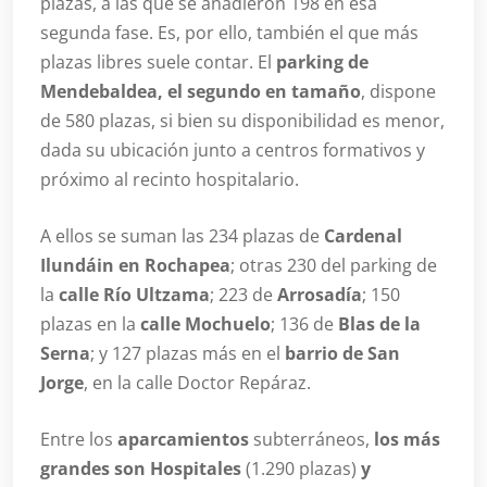
plazas, a las que se añadieron 198 en esa
segunda fase. Es, por ello, también el que más
plazas libres suele contar. El
parking de
Mendebaldea, el segundo en tamaño
, dispone
de 580 plazas, si bien su disponibilidad es menor,
dada su ubicación junto a centros formativos y
próximo al recinto hospitalario.
A ellos se suman las 234 plazas de
Cardenal
Ilundáin en Rochapea
; otras 230 del parking de
la
calle Río Ultzama
; 223 de
Arrosadía
; 150
plazas en la
calle Mochuelo
; 136 de
Blas de la
Serna
; y 127 plazas más en el
barrio de San
Jorge
, en la calle Doctor Repáraz.
Entre los
aparcamientos
subterráneos,
los más
grandes son Hospitales
(1.290 plazas)
y