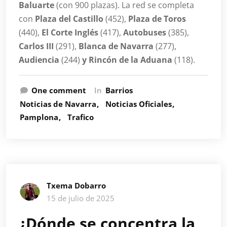
Baluarte
(con 900 plazas). La red se completa
con
Plaza del Castillo
(452),
Plaza de Toros
(440),
El Corte Inglés
(417),
Autobuses
(385),
Carlos III
(291),
Blanca de Navarra
(277),
Audiencia
(244)
y Rincón de la Aduana
(118).
One comment
In
Barrios
Noticias de Navarra
Noticias Oficiales
Pamplona
Trafico
Txema Dobarro
15 de julio de 2025
¿Dónde se concentra la